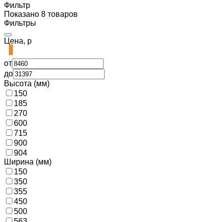
Фильтр
Показано 8 товаров
Фильтры
Цена, р
от
до
Высота (мм)
150
185
270
600
715
900
904
Ширина (мм)
150
350
355
450
500
563